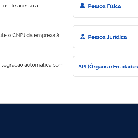
dos de acesso à
Pessoa Física
cule o CNPJ da empresa à
Pessoa Jurídica
integração automática com
API (Órgãos e Entidades