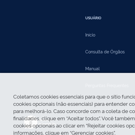
USUÁRIO
Início
Consulta de Órgãos
Manual
Perguntas Frequentes
Coletamos cookies essenciais para que o sítio func
cookies opcionais (não essenciais) para entender com
para melhorá-lo. Caso concorde com a coleta de co
finalidades, clique em “Aceitar todos”. Você também
cookies opcionais ao clicar em “Rejeitar cookies opc
informações, clique em “Gerenciar cookies”.