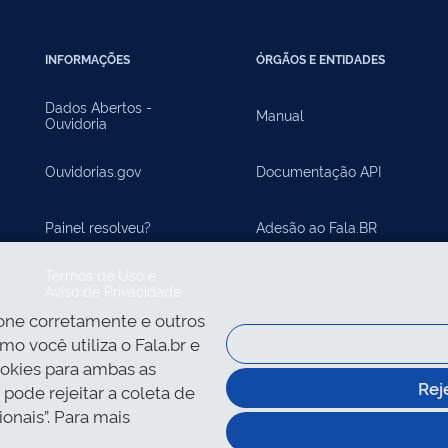
INFORMAÇÕES
ÓRGÃOS E ENTIDADES
Dados Abertos -
Manual
Ouvidoria
Ouvidorias.gov
Documentação API
Painel resolveu?
Adesão ao Fala.BR
Termos de Uso e
Aviso de Privacidade
ione corretamente e outros
o você utiliza o Fala.br e
okies para ambas as
Rej
 pode rejeitar a coleta de
ionais”. Para mais