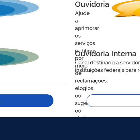
Ouvidoria
Ajude
a
aprimorar
os
serviços
públicos
Ouvidoria Interna
por
Canal destinado a servido
meio
instituições federais para 
de
reclamações,
elogios
ou
o
sugestões,
ou
ainda,
registre
uma