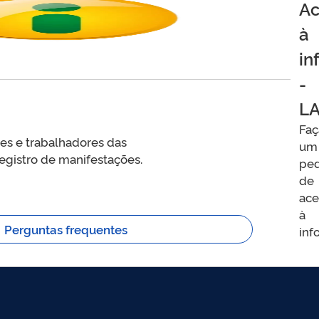
Ac
à
in
-
LA
Faç
res e trabalhadores das
um
registro de manifestações.
pe
de
ace
à
Perguntas frequentes
inf