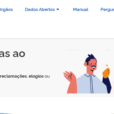
Órgãos
Dados Abertos
Manual
Pergun
as ao
reclamações
,
elogios
ou