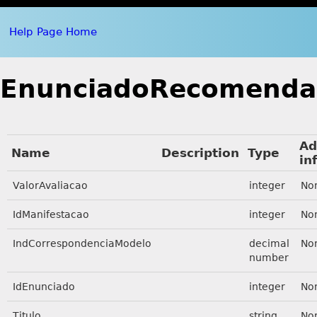
Help Page Home
EnunciadoRecomenda
Ad
Name
Description
Type
in
ValorAvaliacao
integer
No
IdManifestacao
integer
No
IndCorrespondenciaModelo
decimal
No
number
IdEnunciado
integer
No
Titulo
string
No