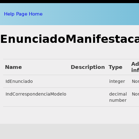
Help Page Home
EnunciadoManifestac
Ad
Name
Description
Type
in
IdEnunciado
integer
No
IndCorrespondenciaModelo
decimal
No
number