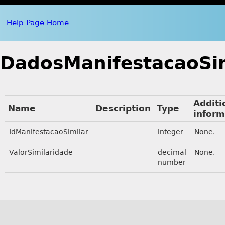
Help Page Home
DadosManifestacaoSi
Additi
Name
Description
Type
inform
IdManifestacaoSimilar
integer
None.
ValorSimilaridade
decimal
None.
number