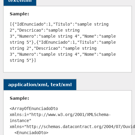
text/html
Sample:
[{"IdEnunciado":1,"Titulo":"sample string 
2","Descricao":"sample string 
3","Numero":"sample string 4","Nome":"sample 
string 5"},{"IdEnunciado":1,"Titulo":"sample 
string 2","Descricao":"sample string 
3","Numero":"sample string 4","Nome":"sample 
application/xml, text/xml
Sample:
<ArrayOfEnunciadoDto 
xmlns:i="http://www.w3.org/2001/XMLSchema-
instance" 
xmlns="http://schemas.datacontract.org/2004/07/Ouvid
  <EnunciadoDto>
