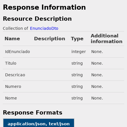
Response Information
Resource Description
Collection of
EnunciadoDto
Additional
Name
Description
Type
information
IdEnunciado
integer
None.
Titulo
string
None.
Descricao
string
None.
Numero
string
None.
Nome
string
None.
Response Formats
application/json, text/json