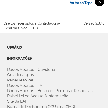
^
Voltar ao Topo
Início do Rodapé
Direitos reservados à Controladoria-
Versão 3.33.5
Geral da União - CGU
USUÁRIO
INFORMAÇÕES
Dados Abertos - Ouvidoria
Ouvidorias.gov
Painel resolveu?
Dados Abertos - LAI
Dados Abertos - Busca de Pedidos e Respostas
Painel Lei de Acesso à Informação
Site da LAI
Busca de Decisões da CGU e da CMRI