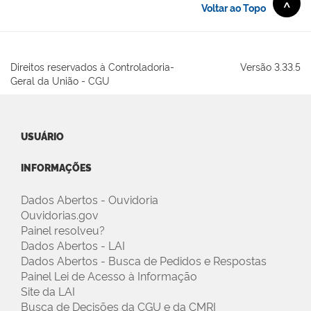
^
Voltar ao Topo
Início do Rodapé
Direitos reservados à Controladoria-
Versão 3.33.5
Geral da União - CGU
USUÁRIO
INFORMAÇÕES
Dados Abertos - Ouvidoria
Ouvidorias.gov
Painel resolveu?
Dados Abertos - LAI
Dados Abertos - Busca de Pedidos e Respostas
Painel Lei de Acesso à Informação
Site da LAI
Busca de Decisões da CGU e da CMRI